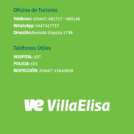
Oficina de Turismo
Telefonos:
(03447) 481717 / 480146
WhatsApp:
3447417757
Dirección:
Avenida Urquiza 1798
Teléfonos Útiles
HOSPITAL:
107
POLICIA:
101
INSPECCIÓN:
(03447) 15643668
Bienestaresestarbien