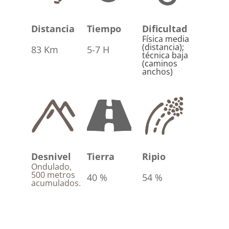
Distancia
Tiempo
Dificultad
Física media
(distancia);
83 Km
5-7 H
técnica baja
(caminos
anchos)
Desnivel
Tierra
Ripio
Ondulado,
500 metros
40 %
54 %
acumulados.