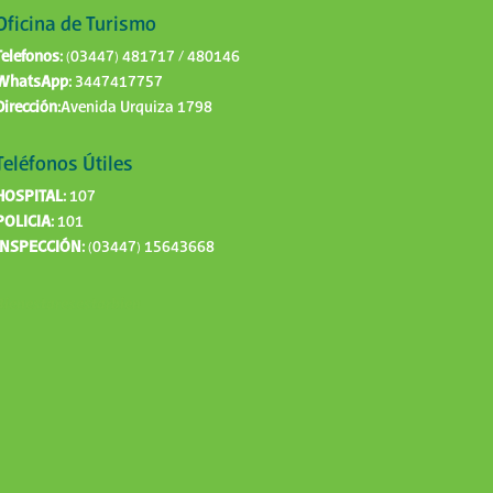
Oficina de Turismo
Telefonos:
(03447) 481717 / 480146
WhatsApp:
3447417757
Dirección:
Avenida Urquiza 1798
Teléfonos Útiles
HOSPITAL:
107
POLICIA:
101
INSPECCIÓN:
(03447) 15643668
Bienestaresestarbien