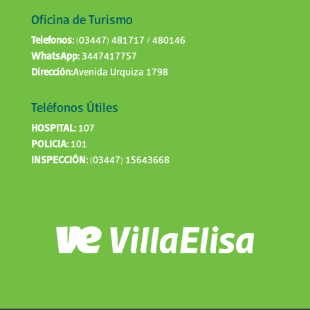
Oficina de Turismo
Telefonos:
(03447) 481717 / 480146
WhatsApp:
3447417757
Dirección:
Avenida Urquiza 1798
Teléfonos Útiles
HOSPITAL:
107
POLICIA:
101
INSPECCIÓN:
(03447) 15643668
Bienestaresestarbien