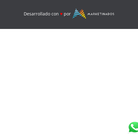
Desarrollado con
♥
por