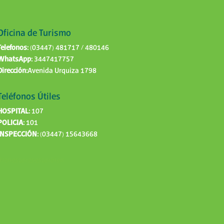
Oficina de Turismo
Telefonos:
(03447) 481717 / 480146
WhatsApp:
3447417757
Dirección:
Avenida Urquiza 1798
Teléfonos Útiles
HOSPITAL:
107
POLICIA:
101
INSPECCIÓN:
(03447) 15643668
Bienestaresestarbien