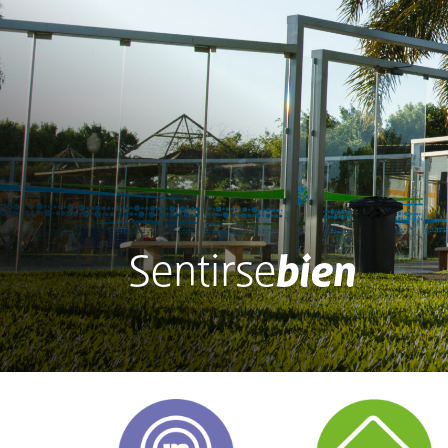
Armonía
para
tus
sentidos