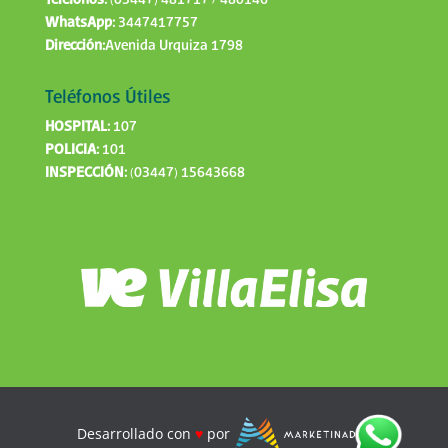
Telefonos:
(03447) 481717 / 480146
WhatsApp:
3447417757
Dirección:
Avenida Urquiza 1798
Teléfonos Útiles
HOSPITAL:
107
POLICIA:
101
INSPECCIÓN:
(03447) 15643668
Bienestaresestarbien
Desarrollado con
♥
por