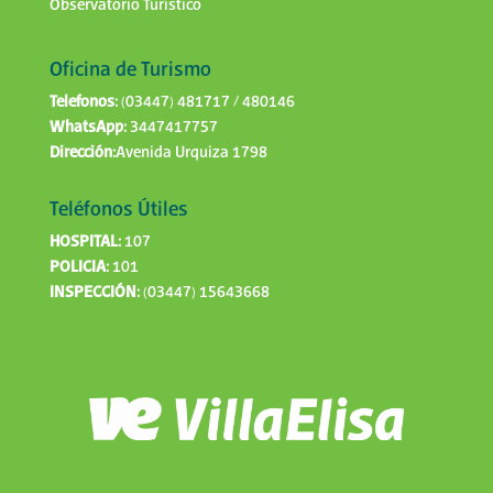
Observatorio Turístico
Oficina de Turismo
Telefonos:
(03447) 481717 / 480146
WhatsApp:
3447417757
Dirección:
Avenida Urquiza 1798
Teléfonos Útiles
HOSPITAL:
107
POLICIA:
101
INSPECCIÓN:
(03447) 15643668
Bienestaresestarbien