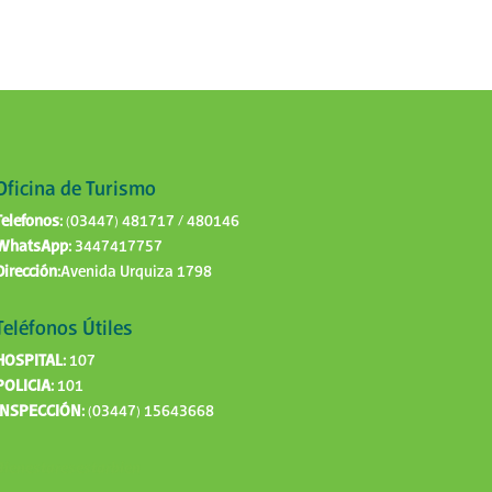
Oficina de Turismo
Telefonos:
(03447) 481717 / 480146
WhatsApp:
3447417757
Dirección:
Avenida Urquiza 1798
Teléfonos Útiles
HOSPITAL:
107
POLICIA:
101
INSPECCIÓN:
(03447) 15643668
Bienestaresestarbien