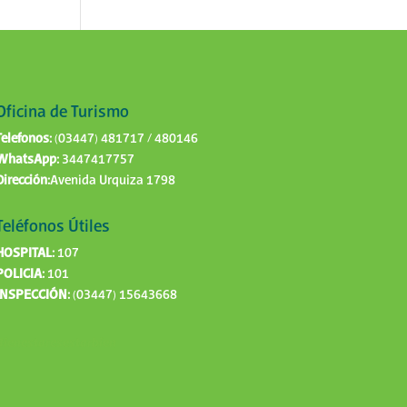
Oficina de Turismo
Telefonos:
(03447) 481717 / 480146
WhatsApp:
3447417757
Dirección:
Avenida Urquiza 1798
Teléfonos Útiles
HOSPITAL:
107
POLICIA:
101
INSPECCIÓN:
(03447) 15643668
Bienestaresestarbien