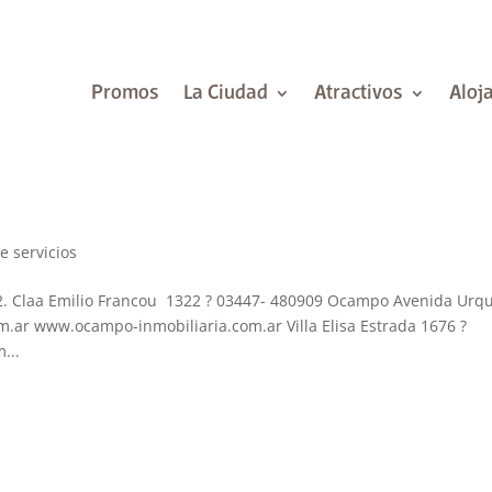
Promos
La Ciudad
Atractivos
Aloj
e servicios
2. Claa Emilio Francou 1322 ? 03447- 480909 Ocampo Avenida Urqu
.ar www.ocampo-inmobiliaria.com.ar Villa Elisa Estrada 1676 ?
...